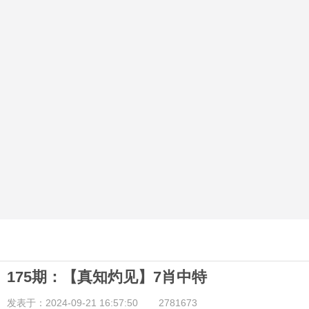
175期：【真知灼见】7肖中特
发表于：2024-09-21 16:57:50
2781673