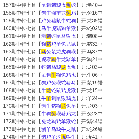
157期中特七肖【
鼠狗猪鸡虎
兔
蛇
】开:兔40中
158期中特七肖【
狗牛猴羊龙
兔
鸡
】开:兔16中
159期中特七肖【
鸡兔猪鼠牛蛇狗
】开:龙39错
160期中特七肖【
马牛虎猪狗羊猴
】开:蛇02错
161期中特七肖【
狗
猪
蛇鼠马猴虎
】开:猪08中
162期中特七肖【
猴
猪
鸡羊兔龙鼠
】开:猪32中
163期中特七肖【
马
兔鼠龙虎狗猴
】开:马37中
164期中特七肖【
虎猴
狗
牛龙猪羊
】开:狗21中
165期中特七肖【
蛇猪马鸡
龙
虎兔
】开:龙03中
166期中特七肖【
鼠狗
牛
猴兔鸡虎
】开:牛06中
167期中特七肖【
狗鸡兔猴蛇猪马
】开:鼠19错
168期中特七肖【
牛
龙
蛇鼠鸡虎猴
】开:龙15中
169期中特七肖【
牛
羊
狗鼠猴鸡虎
】开:羊24中
170期中特七肖【
狗牛猪猴
龙
兔羊
】开:龙03中
171期中特七肖【
牛狗
兔
猴猪鸡龙
】开:兔28中
172期中特七肖【
兔龙狗鸡羊猴蛇
】开:猪44错
173期中特七肖【
猪羊马鸡牛龙鼠
】开:蛇26错
174期中特七肖【
猪鸡羊蛇
虎
猴牛
】开:虎41中