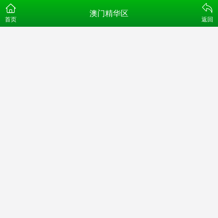
澳门精华区
首页
返回