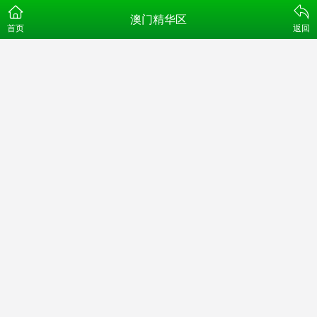
澳门精华区
首页
返回