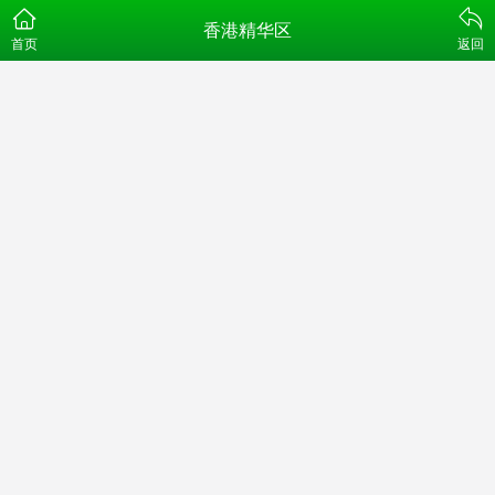
香港精华区
首页
返回