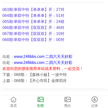
063期:单双中特【单单单
】开：27对
064期:单双中特【单单单
】开：01对
065期:单双中特【单单单
】开：24错
066期:单双中特【双双双
】开：46对
067期:单双中特【双双双
】开：10对
068期:单双中特【双双双
】开：00对
出处：
www.246bbs.com 二四六天天好彩
出处：
www.246bbs.com 二四六天天好彩
欢迎向您的朋友推荐本站或本资料，一起交流！
下篇：068期：【森林小贩】一波中特
上篇：068期：【开心市民】金牌四肖
首页
彩图
黑白
记录