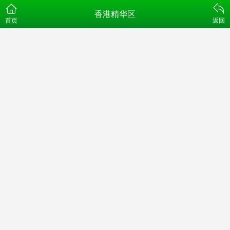
香港精华区
首页
返回