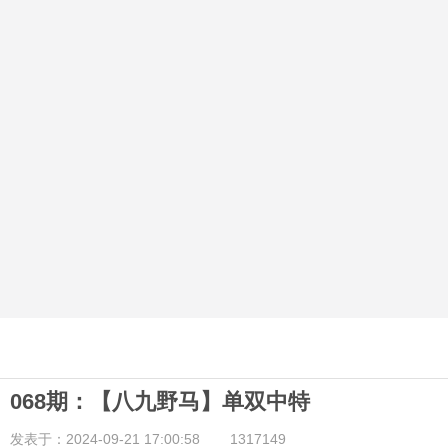
068期：【八九野马】单双中特
发表于：2024-09-21 17:00:58
1317149