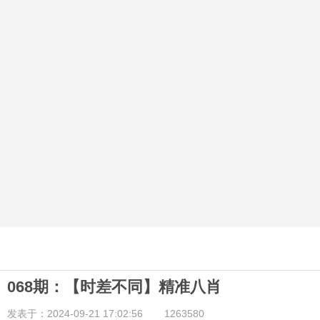
068期：【时差不同】精准八肖
发表于：2024-09-21 17:02:56
1263580