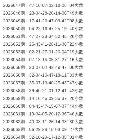
2026047期：47-10-07-02-18-08T04大数
2026048期：23-34-28-20-14-06T49大数
2026049期：17-41-26-47-09-42T08大数
2026050期：04-22-16-47-25-19T40小数
2026051期：47-27-23-34-30-45T28小数
2026052期：25-43-41-28-11-36T22小数
2026053期：02-21-27-01-20-04T19大数
2026054期：07-13-15-05-31-27T16大数
2026055期：20-07-02-42-49-47T08大数
2026056期：32-34-10-47-18-11T33大数
2026057期：35-07-13-40-25-43T47小数
2026058期：39-40-21-01-12-41T42小数
2026059期：14-16-45-09-35-37T20小数
2026060期：04-43-47-15-07-37T44小数
2026061期：19-34-05-20-12-36T46大数
2026062期：40-08-11-26-14-33T30大数
2026063期：06-29-28-10-03-09T27大数
2026064期：32-10-29-17-12-35T01小数