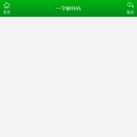
一字解特码
首页
返回