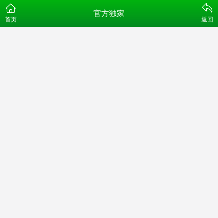
官方独家
首页
返回