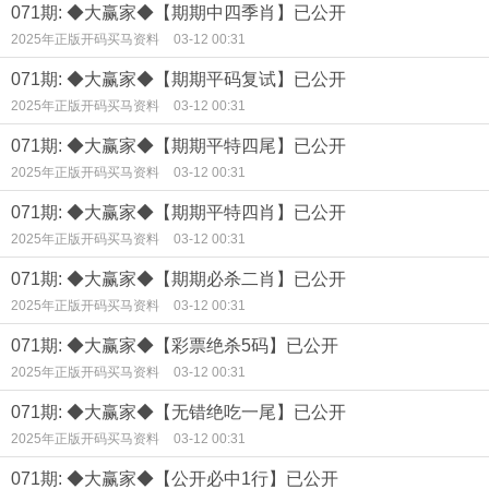
071期: ◆大赢家◆【期期中四季肖】已公开
2025年正版开码买马资料
03-12 00:31
071期: ◆大赢家◆【期期平码复试】已公开
2025年正版开码买马资料
03-12 00:31
071期: ◆大赢家◆【期期平特四尾】已公开
2025年正版开码买马资料
03-12 00:31
071期: ◆大赢家◆【期期平特四肖】已公开
2025年正版开码买马资料
03-12 00:31
071期: ◆大赢家◆【期期必杀二肖】已公开
2025年正版开码买马资料
03-12 00:31
071期: ◆大赢家◆【彩票绝杀5码】已公开
2025年正版开码买马资料
03-12 00:31
071期: ◆大赢家◆【无错绝吃一尾】已公开
2025年正版开码买马资料
03-12 00:31
071期: ◆大赢家◆【公开必中1行】已公开