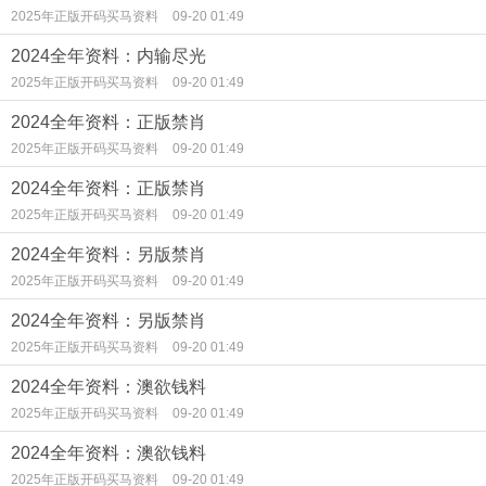
2025年正版开码买马资料
09-20 01:49
2024全年资料：内输尽光
2025年正版开码买马资料
09-20 01:49
2024全年资料：正版禁肖
2025年正版开码买马资料
09-20 01:49
2024全年资料：正版禁肖
2025年正版开码买马资料
09-20 01:49
2024全年资料：另版禁肖
2025年正版开码买马资料
09-20 01:49
2024全年资料：另版禁肖
2025年正版开码买马资料
09-20 01:49
2024全年资料：澳欲钱料
2025年正版开码买马资料
09-20 01:49
2024全年资料：澳欲钱料
2025年正版开码买马资料
09-20 01:49