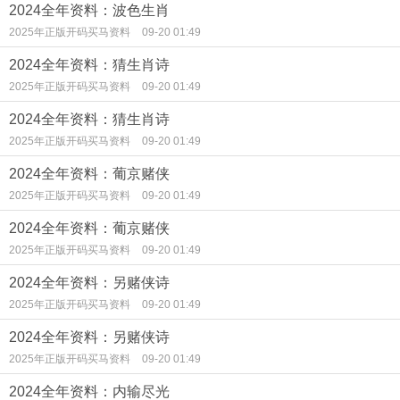
2024全年资料：波色生肖
2025年正版开码买马资料
09-20 01:49
2024全年资料：猜生肖诗
2025年正版开码买马资料
09-20 01:49
2024全年资料：猜生肖诗
2025年正版开码买马资料
09-20 01:49
2024全年资料：葡京赌侠
2025年正版开码买马资料
09-20 01:49
2024全年资料：葡京赌侠
2025年正版开码买马资料
09-20 01:49
2024全年资料：另赌侠诗
2025年正版开码买马资料
09-20 01:49
2024全年资料：另赌侠诗
2025年正版开码买马资料
09-20 01:49
2024全年资料：内输尽光