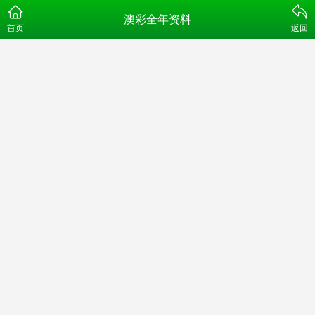
澳彩全年资料
首页
返回