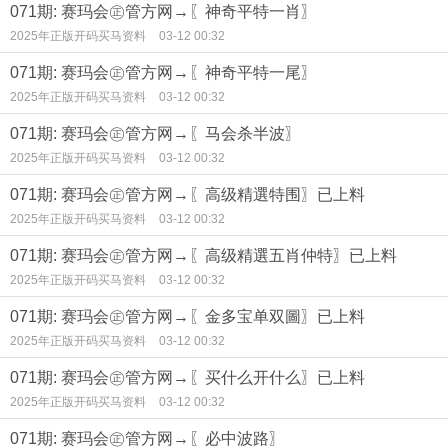
071期: 赛玛会㊣管方网→〖神奇平特一肖〗
2025年正版开码买马资料
03-12 00:32
071期: 赛玛会㊣管方网→〖神奇平特一尾〗
2025年正版开码买马资料
03-12 00:32
071期: 赛玛会㊣管方网→〖马会杀半波〗
2025年正版开码买马资料
03-12 00:32
071期: 赛玛会㊣管方网→〖高级精選特围〗已上料
2025年正版开码买马资料
03-12 00:32
071期: 赛玛会㊣管方网→〖高级精選五肖仲特〗已上料
2025年正版开码买马资料
03-12 00:32
071期: 赛玛会㊣管方网→〖金多宝单双圖〗已上料
2025年正版开码买马资料
03-12 00:32
071期: 赛玛会㊣管方网→〖买什么开什么〗已上料
2025年正版开码买马资料
03-12 00:32
071期: 赛玛会㊣管方网→〖必中波路〗