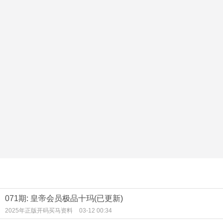
071期: 皇帝会员极品十玛(已更新)
2025年正版开码买马资料
03-12 00:34