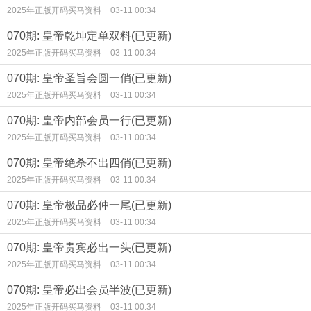
2025年正版开码买马资料
03-11 00:34
070期: 皇帝乾坤定单双料(已更新)
2025年正版开码买马资料
03-11 00:34
070期: 皇帝圣旨会圆一俏(已更新)
2025年正版开码买马资料
03-11 00:34
070期: 皇帝内部会员一行(已更新)
2025年正版开码买马资料
03-11 00:34
070期: 皇帝绝杀不出四俏(已更新)
2025年正版开码买马资料
03-11 00:34
070期: 皇帝极品必仲一尾(已更新)
2025年正版开码买马资料
03-11 00:34
070期: 皇帝贵宾必出一头(已更新)
2025年正版开码买马资料
03-11 00:34
070期: 皇帝必出会员半波(已更新)
2025年正版开码买马资料
03-11 00:34