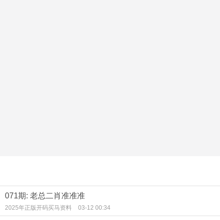
071期: 老总二肖准准准
2025年正版开码买马资料
03-12 00:34