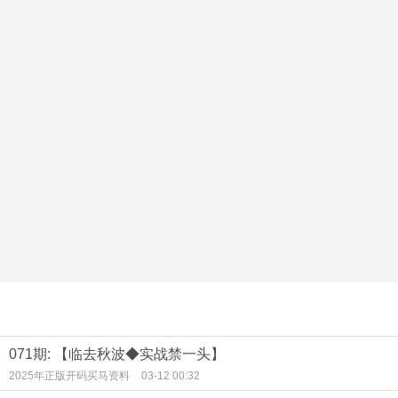
071期: 【临去秋波◆实战禁一头】
2025年正版开码买马资料
03-12 00:32