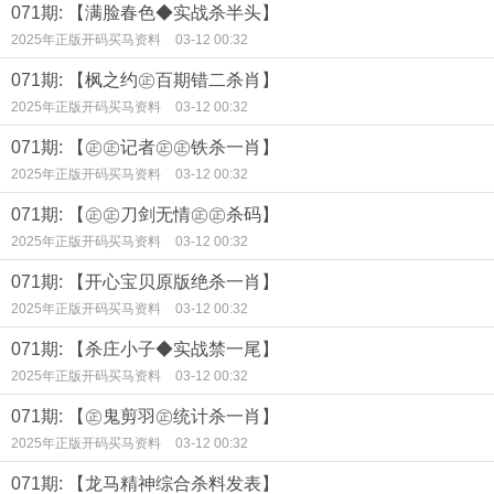
071期: 【满脸春色◆实战杀半头】
2025年正版开码买马资料
03-12 00:32
071期: 【枫之约㊣百期错二杀肖】
2025年正版开码买马资料
03-12 00:32
071期: 【㊣㊣记者㊣㊣铁杀一肖】
2025年正版开码买马资料
03-12 00:32
071期: 【㊣㊣刀剑无情㊣㊣杀码】
2025年正版开码买马资料
03-12 00:32
071期: 【开心宝贝原版绝杀一肖】
2025年正版开码买马资料
03-12 00:32
071期: 【杀庄小子◆实战禁一尾】
2025年正版开码买马资料
03-12 00:32
071期: 【㊣鬼剪羽㊣统计杀一肖】
2025年正版开码买马资料
03-12 00:32
071期: 【龙马精神综合杀料发表】